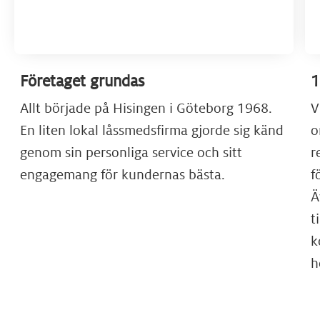
Företaget grundas
1
Allt började på Hisingen i Göteborg 1968.
V
En liten lokal låssmedsfirma gjorde sig känd
o
genom sin personliga service och sitt
r
engagemang för kundernas bästa.
f
Ä
t
k
h