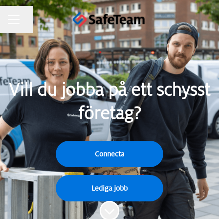
KARRIÄRMENY
Dela sidan
Vill du jobba på ett schysst
företag?
Connecta
Lediga jobb
Skrolla för mer innehåll