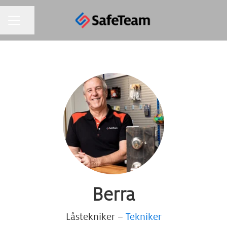
KARRIÄRMENY
Dela sidan
Berra
Låstekniker –
Tekniker